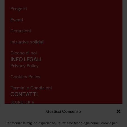
Progetti
Eventi
Donazioni
Iniziative solidali
Dicono di noi
INFO LEGALI
Privacy Policy
Cookies Policy
Termini e Condizioni
CONTATTI
SEGRETERIA
+39 327 6649637
Gestisci Consenso
EMAIL
Per fornire le migliori esperienze, utilizziamo tecnologie come i cookie per
amici@amicidelquintopiano.it