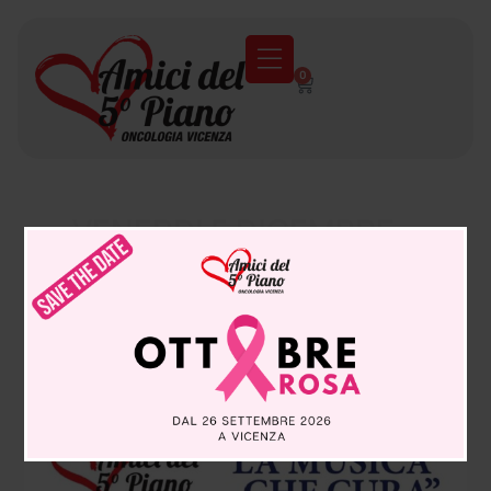
0
VENERDI 5 DICEMBRE –
CONCERTO “LA MUSICA
CHE CURA”