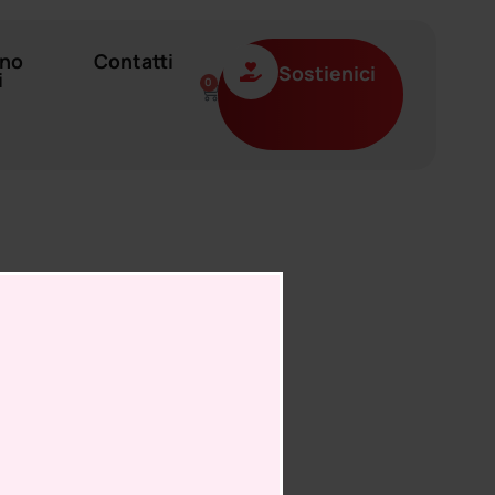
ano
Contatti
Sostienici
i
0