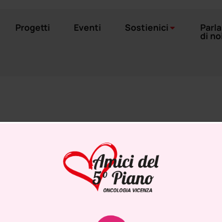
Progetti
Eventi
Sostienici
Parl
di no
IZIONI DI VENDITA
 su
www.amicidelquintopiano.it