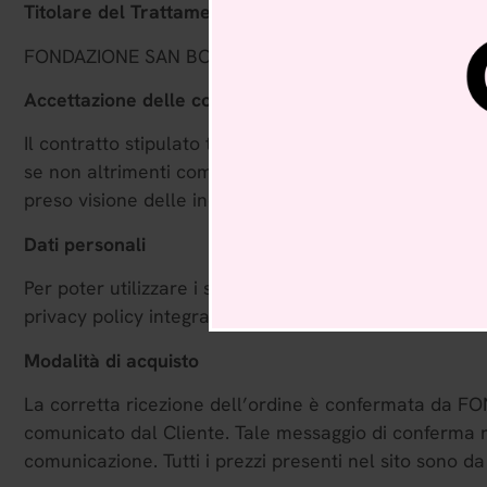
Titolare del Trattamento dei Dati
è
FONDAZIONE SAN BORTOLO ONLUS – Strada Marostic
Accettazione delle condizioni di vendita
Il contratto stipulato tra FONDAZIONE SAN BORTOLO ONL
se non altrimenti comunicato tempestivamente con qual
preso visione delle indicazioni fornite durante la proc
Dati personali
Per poter utilizzare i servizi di
www.amicidelquintopian
privacy policy integralmente e le presenti condizioni 
Modalità di acquisto
La corretta ricezione dell’ordine è confermata da FO
comunicato dal Cliente. Tale messaggio di conferma rip
comunicazione. Tutti i prezzi presenti nel sito sono da 