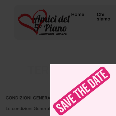
Home
Chi
siamo
TERMINI E COND
CONDIZIONI GENERALI DI VENDITA
Le condizioni Generali di Vendita
regolano le vendite