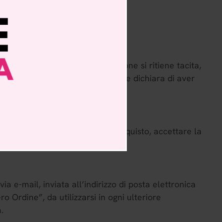
ione dell’ordine. L’accettazione si ritiene tacita,
rie modalità previste, il Cliente dichiara di aver
ascritte.
to, i dati richiesti nel form di acquisto, accettare la
-mail, inviata all’indirizzo di posta elettronica
 Ordine”, da utilizzarsi in ogni ulteriore
.