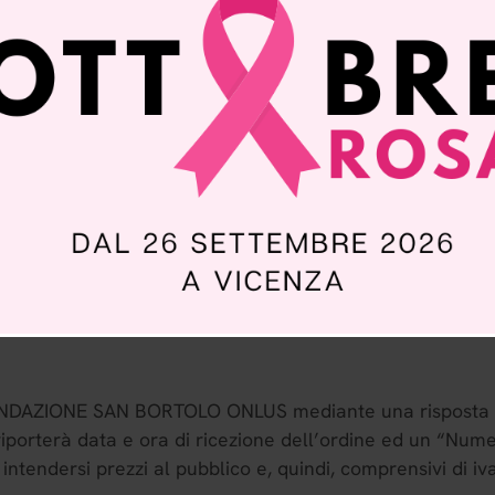
ana 6/8 – 36100 VICENZA – CF 95099690240
US ed il Cliente deve intendersi concluso con l’accettaz
siasi modalità al Cliente. Effettuando un ordine nelle va
edura d’acquisto e di accettare le condizioni di seguito tr
o.it
, gli utenti devono fornire, in modo veritiero e comple
generali.
NDAZIONE SAN BORTOLO ONLUS mediante una risposta via e
orterà data e ora di ricezione dell’ordine ed un “Numero
intendersi prezzi al pubblico e, quindi, comprensivi di iva