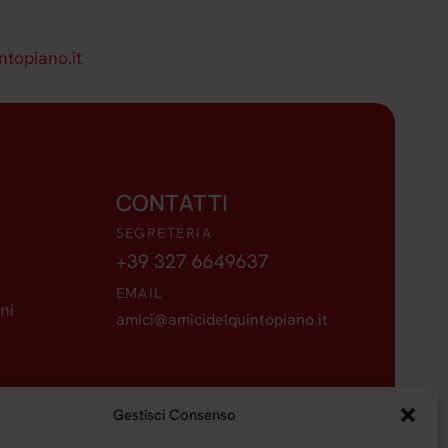
topiano.it
CONTATTI
SEGRETERIA
+39 327 6649637
EMAIL
ni
amici@amicidelquintopiano.it
Gestisci Consenso