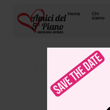
Home
Chi
siamo
VENERDI 12 E 
PRESSO L’
DELL