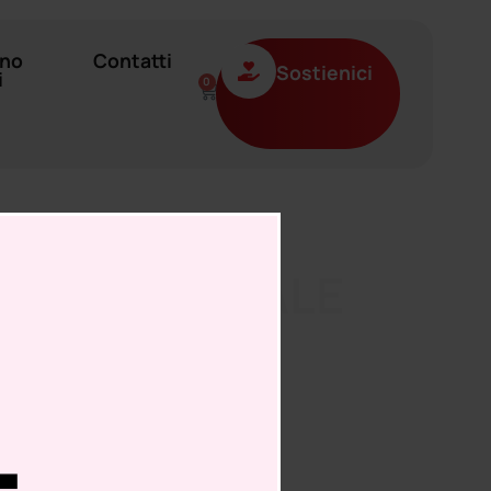
ano
Contatti
Sostienici
i
0
TINI DI NATALE
PRINCIPALE
RTOLO