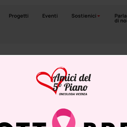
Progetti
Eventi
Sostienici
Parl
di no
19 DICEMBRE – MERCA
ATRIO DI INGRESSO 
’OSPEDALE SAN BO