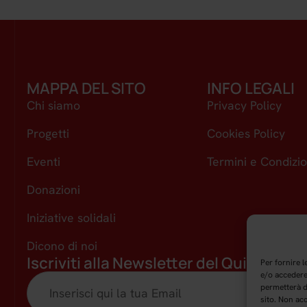
MAPPA DEL SITO
INFO LEGALI
Chi siamo
Privacy Policy
Progetti
Cookies Policy
Eventi
Termini e Condizio
Donazioni
Iniziative solidali
Dicono di noi
Iscriviti alla Newsletter del Quinto Pia
Per fornire 
e/o accedere 
permetterà d
sito. Non ac