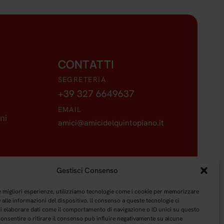
CONTATTI
SEGRETERIA
+39 327 6649637
EMAIL
ni
amici@amicidelquintopiano.it
Gestisci Consenso
no!
le migliori esperienze, utilizziamo tecnologie come i cookie per memorizzare
alle informazioni del dispositivo. Il consenso a queste tecnologie ci
i elaborare dati come il comportamento di navigazione o ID unici su questo
Iscriviti
consentire o ritirare il consenso può influire negativamente su alcune