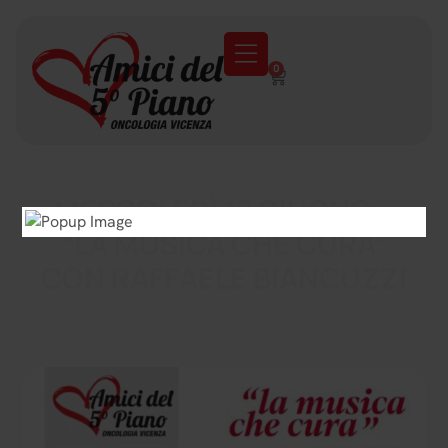
0
MERCOLEDÌ 17 GIUGNO –
“LA MUSICA CHE CURA”
CON RAFFAELE BIANCUZZI