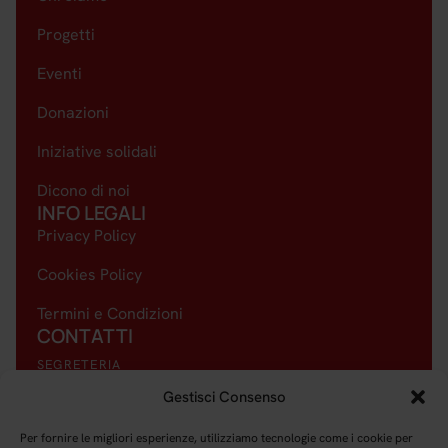
Progetti
Eventi
Donazioni
Iniziative solidali
Dicono di noi
INFO LEGALI
Privacy Policy
Cookies Policy
Termini e Condizioni
CONTATTI
SEGRETERIA
+39 327 6649637
Gestisci Consenso
EMAIL
Per fornire le migliori esperienze, utilizziamo tecnologie come i cookie per
amici@amicidelquintopiano.it